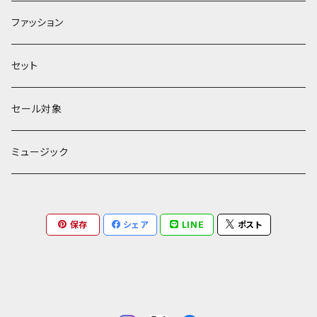
館シリーズ
ファッション
ЖeНoрмаnシリーズ
セット
セール対象
ミュージック
保存
シェア
LINE
ポスト