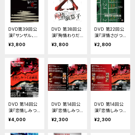
DVD第39回公
DVD 第38回公
DVD 第22回公
演『サンザル、月
演『殉情わりだ
演『深情さびつく
をとる。』
す演算子』
回転儀』
¥3,800
¥3,800
¥2,800
DVD 第14回公
DVD 第14回公
DVD 第14回公
演『恋情しみつく
演『恋情しみつく
演『恋情しみつく
赤絨毯』（ルージ
赤絨毯』（ノワー
赤絨毯』（ルージ
¥4,000
¥2,300
¥2,300
ュ／ノワール セ
ル版）
ュ）
ット）