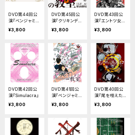
DVD第44回公
DVD第45回公
DVD第43回公
演『ベンジャミン
演『クリキンディ
演『エントツ女王
の教室』
の教室』
と煙たい町』
¥3,800
¥3,800
¥3,800
DVD第42回公
DVD第41回公
DVD第40回公
演『Simulacra』
演『ベンジャミン
演『尾を咥えたり
の教室』
愚者の口』
¥3,800
¥3,800
¥3,800