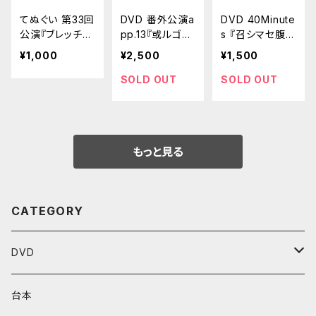
てぬぐい 第33回
DVD 番外公演a
DVD 40Minute
公演『ブレッチリ
pp.13『或ルゴリ
s 『召シマセ腹
ーの啼かない鵞
ズム【duplicat
ヲ』
¥1,000
¥2,500
¥1,500
鳥たち』
e】』
SOLD OUT
SOLD OUT
もっと見る
CATEGORY
DVD
Performenシリーズ
台本