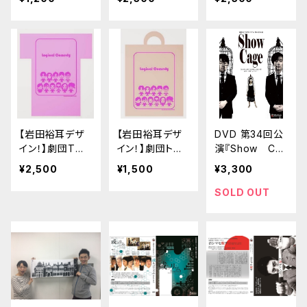
ィ氏の穏やかな
ト」
ルー」
遺言』
【岩田裕耳デザ
【岩田裕耳デザ
DVD 第34回公
イン！】劇団Tシ
イン！】劇団トー
演『Show Ca
ャツ「コメディピ
トバッグ
ge』
¥2,500
¥1,500
¥3,300
ンク」
SOLD OUT