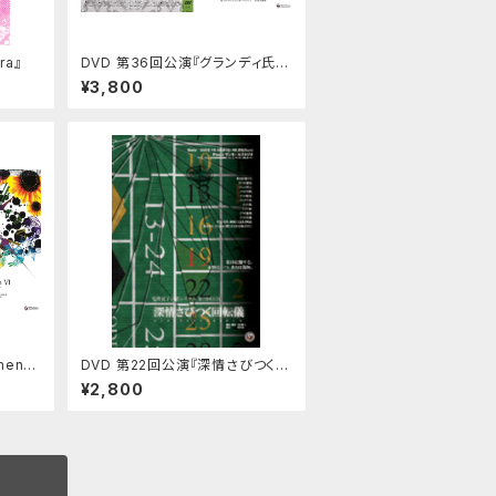
ra』
DVD 第36回公演『グランディ氏の
穏やかな遺言』
¥3,800
enVI
DVD 第22回公演『深情さびつく回
転儀』
¥2,800