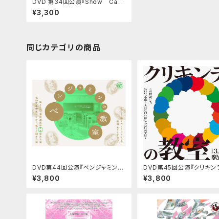
DVD 第34回公演『Show Cag
e』
¥3,300
同じカテゴリの商品
DVD第44回公演『ベンジャミンの
DVD第45回公演『クリキン
教室』
教室』
¥3,800
¥3,800