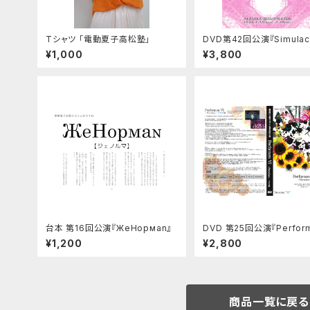
Tシャツ 「電動夏子高松塾」
DVD第42回公演『Simulac
¥1,000
¥3,800
台本 第16回公演『ЖeНoрмаn』
DVD 第25回公演『Perform
~Paradiso~』（アルテ編）
¥1,200
¥2,800
商品一覧に戻る