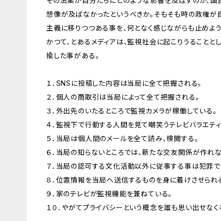
その法案が自分たちにどのような影響を及ぼすのか、国
想像が及ばなかったというべきか。そもそも時の政権が
主義に移りつつある事を、何となく感じながらも止めよう
かつて、とあるメディアは、監視社会に起こりうることと
揄した事がある。
１．SNSに投稿した内容は当局に全て把握される。
２．個人の商取引は当局によって全て把握される。
３．外出先のいたるところで監視カメラが稼働している。
４．監視下で行動する人間を見て嘲笑うテレビバラエティ
５．当局は個人間のメールを全て読み、検閲する。
６．当局の知らないところでは、新たな交友関係が作れな
７．当局の認可する文化活動以外に従事する事は犯罪で
８．位置情報を当局へ送信するものを身に着けさせられ
９．家のテレビが監視機能を兼ねている。
１０．やがてプライバシーという概念を誰も思い出せなく