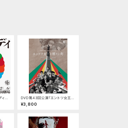
ディの
DVD第43回公演『エントツ女王と
煙たい町』
¥3,800