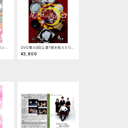
ミンの
DVD第40回公演『尾を咥えたり愚
者の口』
¥3,800