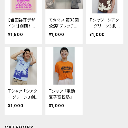
【岩田裕耳デザ
てぬぐい 第33回
Tシャツ 「シアタ
イン！】劇団トー
公演『ブレッチリ
ーグリーン３劇
トバッグ
ーの啼かない鵞
場連動企画」ブ
¥1,500
¥1,000
¥1,000
鳥たち』
ラウン
Tシャツ 「シアタ
Tシャツ 「電動
ーグリーン３劇
夏子高松塾」
場連動企画」ラ
¥1,000
¥1,000
イトブルー
CATEGORY