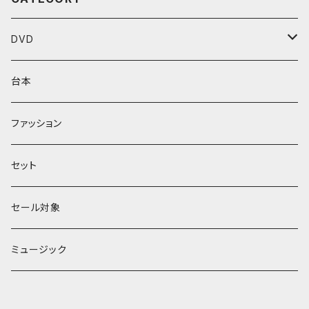
DVD
Performenシリーズ
台本
館シリーズ
ファッション
ЖeНoрмаnシリーズ
セット
セール対象
ミュージック