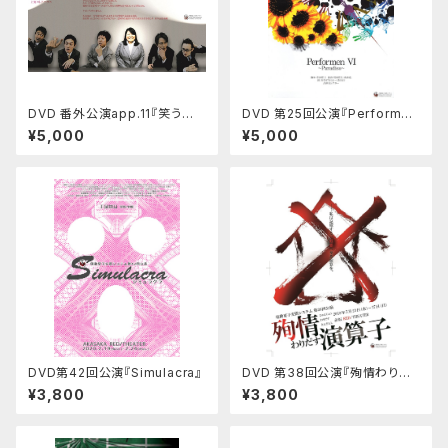
DVD 番外公演app.11『笑う通
DVD 第25回公演『Performen
訳~Laugh'in Interpreter~』
VI~Paradiso~』（アルテ編／ス
¥5,000
¥5,000
（M班／V班 セット）
テラ編 セット）
DVD第42回公演『Simulacra』
DVD 第38回公演『殉情わりだ
す演算子』
¥3,800
¥3,800