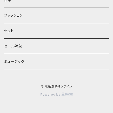
館シリーズ
ファッション
ЖeНoрмаnシリーズ
セット
セール対象
ミュージック
© 電動夏子オンライン
Powered by