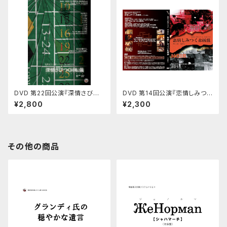
DVD 第22回公演『深情さびつく
DVD 第14回公演『恋情しみつく
回転儀』
赤絨毯』（ノワール版）
¥2,800
¥2,300
その他の商品