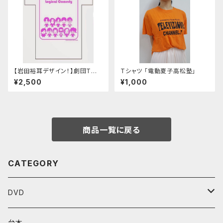
【岩田裕耳デザイン！】劇団Tシャ
Tシャツ 「電動夏子高松塾」
ツ「電夏ホワイト」
¥2,500
¥1,000
商品一覧に戻る
CATEGORY
DVD
Performenシリーズ
台本