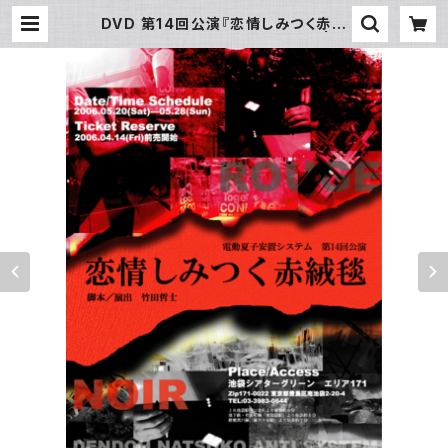
DVD 第14回公演『恋情しみつく赤絨
毯』（ルージュ／ノワール セット） | 電
動夏子オンライン