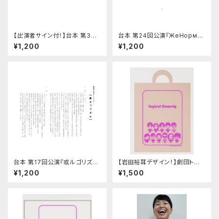
【出演者サイン付！】台本 第36
台本 第24回公演『ЖeНoрмаn
回公演『グランディ氏の穏やかな
～シャハマーチ～【池袋盤】』
¥1,200
¥1,200
遺言』
台本 第17回公演『或ルゴリズ
【岩田裕耳デザイン！】劇団トート
ム』
バッグ
¥1,200
¥1,500