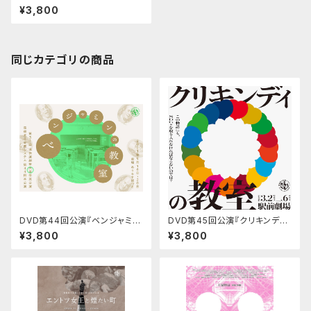
愚者の口』
¥3,800
同じカテゴリの商品
DVD第44回公演『ベンジャミン
DVD第45回公演『クリキンディ
の教室』
の教室』
¥3,800
¥3,800