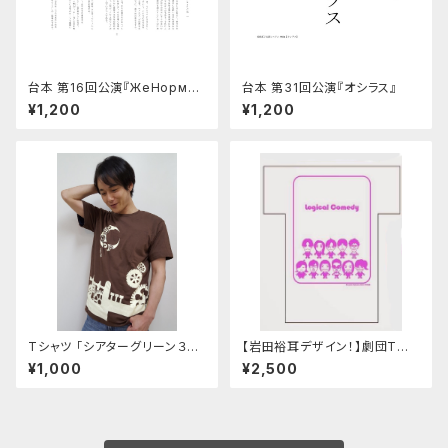
台本 第16回公演『ЖeНoрма
台本 第31回公演『オシラス』
n』
¥1,200
¥1,200
Tシャツ 「シアターグリーン３劇
【岩田裕耳デザイン！】劇団Tシャ
場連動企画」ブラウン
ツ「電夏ホワイト」
¥1,000
¥2,500