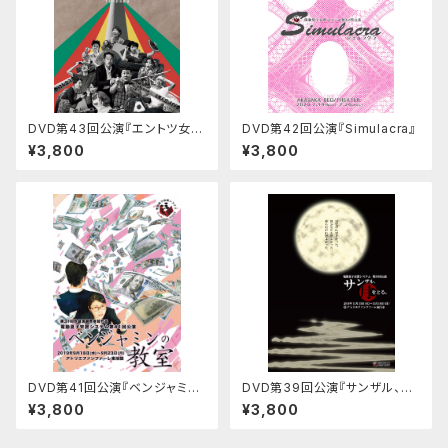
DVD第43回公演『エントツ女王
DVD第42回公演『Simulacra』
と煙たい町』
¥3,800
¥3,800
DVD第41回公演『ベンジャミン
DVD第39回公演『サンザル、月
の教室』
をとる。』
¥3,800
¥3,800