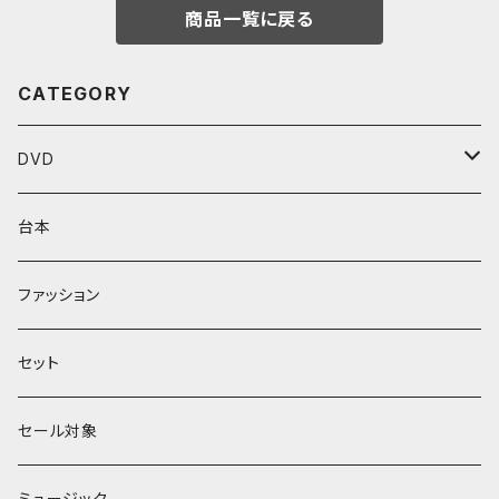
商品一覧に戻る
CATEGORY
DVD
Performenシリーズ
台本
館シリーズ
ファッション
ЖeНoрмаnシリーズ
セット
セール対象
ミュージック