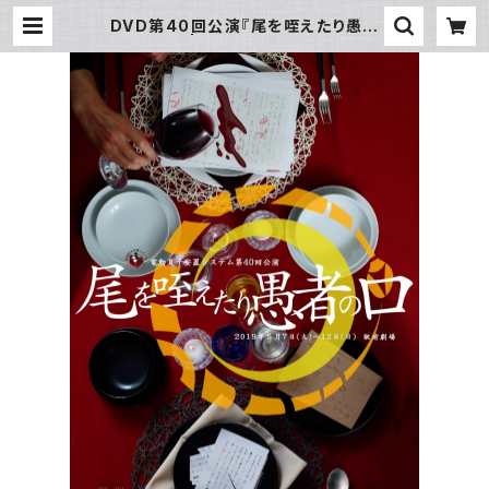
DVD第40回公演『尾を咥えたり愚者
の口』 | 電動夏子オンライン