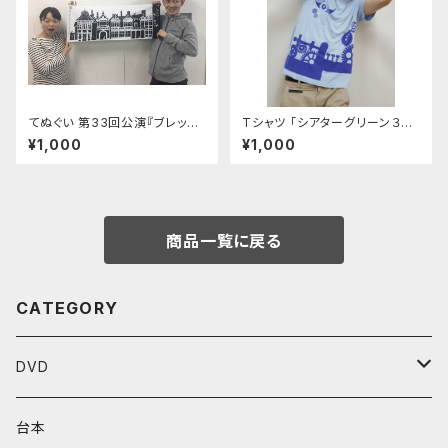
てぬぐい 第33回公演『ブレッチ
Tシャツ 「シアターグリーン３劇
リーの啼かない鵞鳥たち』
場連動企画」ライトブルー
¥1,000
¥1,000
商品一覧に戻る
CATEGORY
DVD
Performenシリーズ
台本