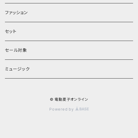
館シリーズ
ファッション
ЖeНoрмаnシリーズ
セット
セール対象
ミュージック
© 電動夏子オンライン
Powered by