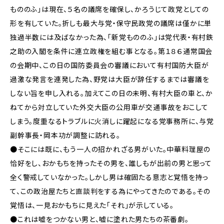
もののふ」は現在、５名の議席を確保し、かろうじて政党としての
形を有していた。折しも最大与党・保守民政党の議席は僅かに単
独過半数には及ばなかった為、「新党もののふ」は党代表・有村鉄
之助の入閣を条件に連立政権を組む事となる。第１８６通常国会
の会期中、この日の国防委員会の審議において有村国防大臣が
過激な発言を連発した為、野党は大臣が辞任するまでは審議を
しない旨を申し入れる。加えてこの日の未明、有村大臣の車と、か
ねてから対立していた外交大臣の公用車が交通事故をおこして
しまう。度重なるトラブルに火消しに躍起になる党事務所に、与党
副幹事長・岡本功が調整に訪れる。
●そこには既に、もう一人の招かれざる男がいた。中華料理屋の
恰好をし、おかもちを持ったその男を、誰しもが出前の男と思って
全く警戒していなかった。しかし男は確固たる意志と覚悟を持っ
て、この政治屋たちと直談判をする為にやってきたのである。その
覚悟は、一見おかもちに見えた「それ」が示している。
●これは嘘をつかない男と、嘘に塗れた男たちの茶番劇。