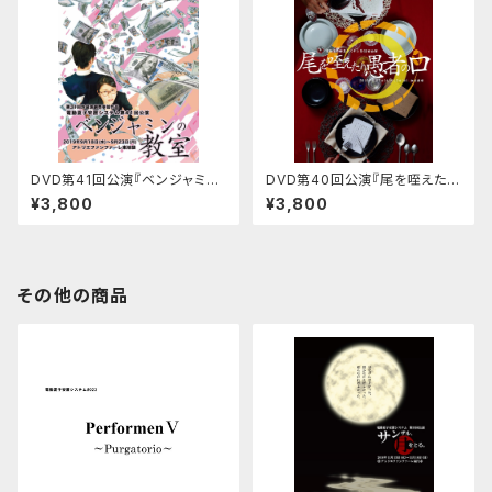
DVD第41回公演『ベンジャミン
DVD第40回公演『尾を咥えたり
の教室』
愚者の口』
¥3,800
¥3,800
その他の商品