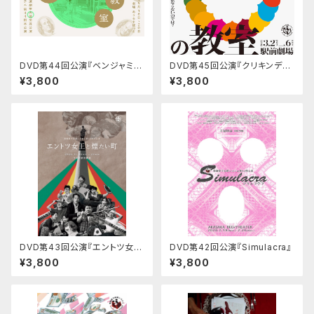
DVD第44回公演『ベンジャミン
DVD第45回公演『クリキンディ
の教室』
の教室』
¥3,800
¥3,800
DVD第43回公演『エントツ女王
DVD第42回公演『Simulacra』
と煙たい町』
¥3,800
¥3,800