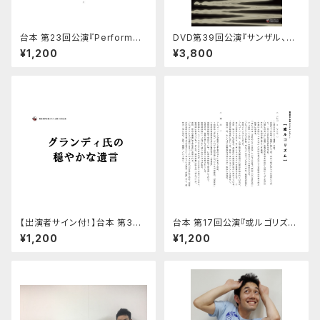
台本 第23回公演『Performen
DVD第39回公演『サンザル、月
V～Purgatorio～』
をとる。』
¥1,200
¥3,800
【出演者サイン付！】台本 第36
台本 第17回公演『或ルゴリズ
回公演『グランディ氏の穏やかな
ム』
¥1,200
¥1,200
遺言』