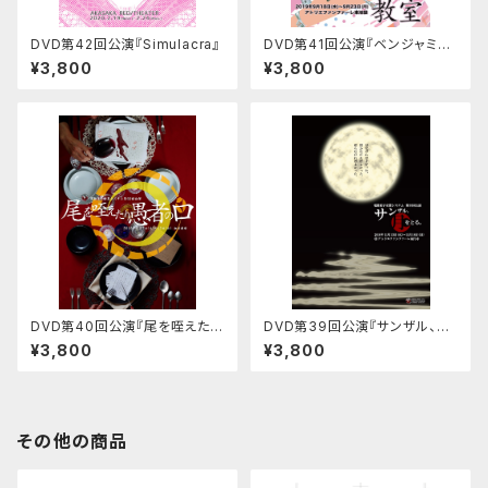
DVD第42回公演『Simulacra』
DVD第41回公演『ベンジャミン
の教室』
¥3,800
¥3,800
DVD第40回公演『尾を咥えたり
DVD第39回公演『サンザル、月
愚者の口』
をとる。』
¥3,800
¥3,800
その他の商品