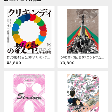
DVD第45回公演『クリキンディ
DVD第43回公演『エントツ女王
の教室』
と煙たい町』
¥3,800
¥3,800