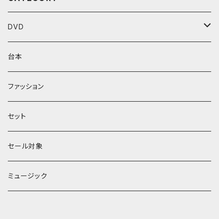
DVD
Performenシリーズ
台本
館シリーズ
ファッション
ЖeНoрмаnシリーズ
セット
セール対象
ミュージック