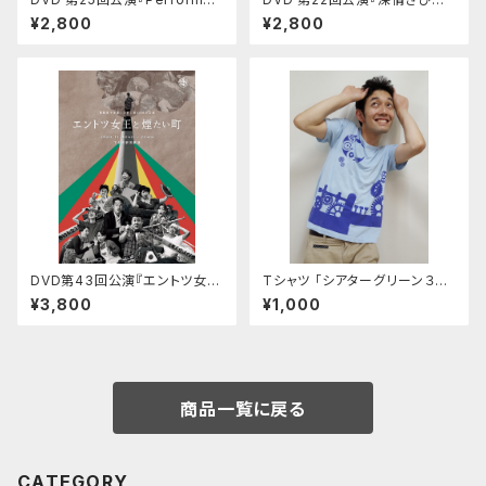
VI~Paradiso~』（アルテ編）
回転儀』
¥2,800
¥2,800
DVD第43回公演『エントツ女王
Tシャツ 「シアターグリーン３劇
と煙たい町』
場連動企画」ライトブルー
¥3,800
¥1,000
商品一覧に戻る
CATEGORY