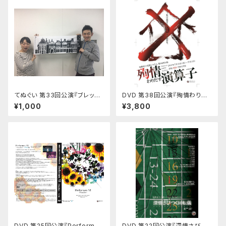
てぬぐい 第33回公演『ブレッチ
DVD 第38回公演『殉情わりだ
リーの啼かない鵞鳥たち』
す演算子』
¥1,000
¥3,800
DVD 第25回公演『Performen
DVD 第22回公演『深情さびつく