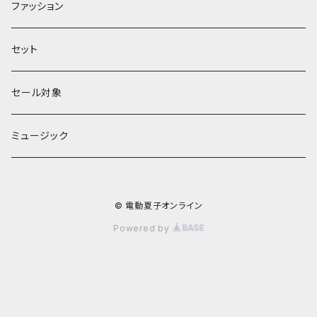
館シリーズ
ファッション
ЖeНoрмаnシリーズ
セット
セール対象
ミュージック
© 電動夏子オンライン
Powered by