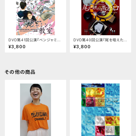
DVD第41回公演『ベンジャミン
DVD第40回公演『尾を咥えたり
の教室』
愚者の口』
¥3,800
¥3,800
その他の商品