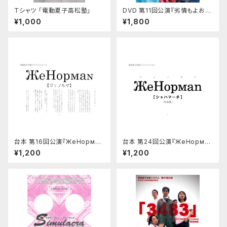
Tシャツ 「電動夏子高松塾」
DVD 第11回公演『劣情もよおす
六面体』
¥1,000
¥1,800
台本 第16回公演『ЖeНoрма
台本 第24回公演『ЖeНoрмаn
n』
～シャハマーチ～【池袋盤】』
¥1,200
¥1,200