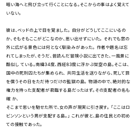
暗い海へと飛び立って行くことになる。そこからの事はよく覚えて
いない。
彼は、ベッドの上で目を覚ました。 自分がどうしてここにいるの
か、そもそもここがどこなのか、思い出せずにいた。 それでも窓の
外に広がる景色には何となく馴染みがあった。 作者や題名は忘
れてしまったが、そうだ、昔読んだ冒険小説に出てきた、一風景に
酷似し ている。南緯34度、西経83度に浮かぶ架空の島。そこは、
国中の死刑囚たちが集められ、 共同生活を送りながら、死して罪
を償うその日をただ待つだけの監獄の島。 物語の中で、絶対的な
権力を持った支配者が君臨する島だったはず。その支配者の名も
確 か、
そこまで思いを馳せた所で、女の声が現実に引き戻す。 「ここはロ
ビンソンという男が支配する島。」 これが彼と、島の住民との初め
ての接触であった。