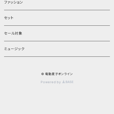
館シリーズ
ファッション
ЖeНoрмаnシリーズ
セット
セール対象
ミュージック
© 電動夏子オンライン
Powered by