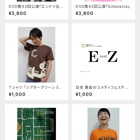
DVD第43回公演『エントツ女王
DVD第42回公演『Simulacra』
と煙たい町』
¥3,800
¥3,800
Tシャツ 「シアターグリーン３劇
台本 黄金のコメディフェスティ
場連動企画」ブラウン
バル参加作品『EZ』
¥1,000
¥1,000