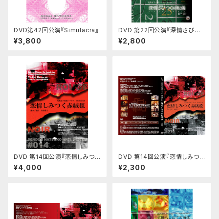
DVD第42回公演『Simulacra』
DVD 第22回公演『深情さびつく
回転儀』
¥3,800
¥2,800
DVD 第14回公演『恋情しみつく
DVD 第14回公演『恋情しみつく
赤絨毯』（ルージュ／ノワール セ
赤絨毯』（ノワール版）
¥4,000
¥2,300
ット）