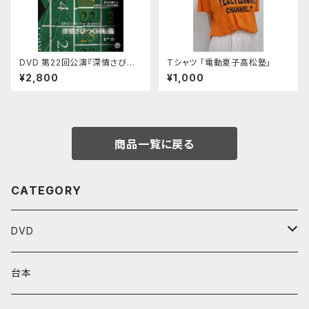
DVD 第22回公演『深情さびつく
Tシャツ 「電動夏子高松塾」
回転儀』
¥2,800
¥1,000
商品一覧に戻る
CATEGORY
DVD
Performenシリーズ
台本