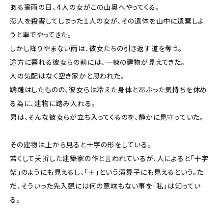
ある豪雨の日、４人の女がこの山奥へやってくる。
恋人を殺害してしまった１人の女が、その遺体を山中に遺棄しよ
うと車でやってきた。
しかし降りやまない雨は、彼女たちの引き返す道を奪う。
途方に暮れる彼女らの前には、一棟の建物が見えてきた。
人の気配はなく空き家かと思われた。
躊躇はしたものの、彼女らは冷えた身体と昂ぶった気持ちを休め
る為に、建物に踏み入れる。
男は、そんな彼女らが立ち入ってくるのを、静かに見守っていた。
その建物は上から見ると十字の形をしている。
若くして夭折した建築家の作と言われているが、人によると「十字
架」のようにも見えるし、「＋」という演算子にも見えるという。た
だ、そういった先入観には何の意味もない事を「私」は知ってい
る。