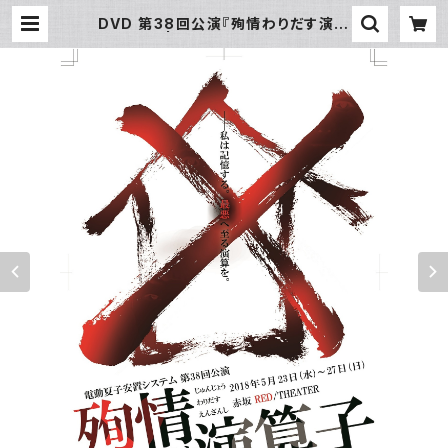
DVD 第38回公演『殉情わりだす演算
子』 | 電動夏子オンライン