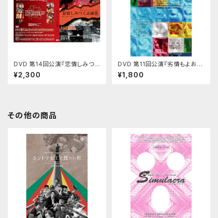
DVD 第14回公演『恋情しみつく
DVD 第11回公演『劣情もよおす
赤絨毯』（ルージュ）
六面体』
¥2,300
¥1,800
その他の商品